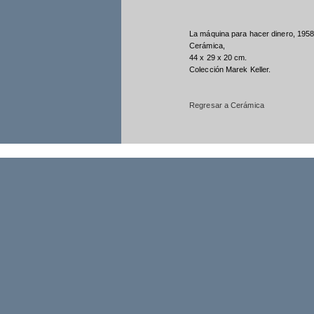
La máquina para hacer dinero, 1958
Cerámica,
44 x 29 x 20 cm.
Colección Marek Keller.
Regresar a Cerámica