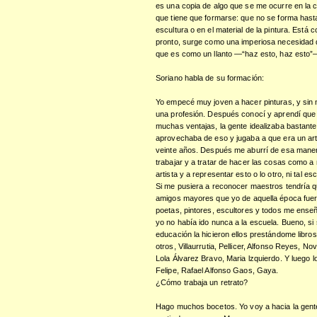
es una copia de algo que se me ocurre en la 
que tiene que formarse: que no se forma hasta
escultura o en el material de la pintura. Está 
pronto, surge como una imperiosa necesidad 
que es como un llanto —“haz esto, haz esto”
Soriano habla de su formación:
Yo empecé muy joven a hacer pinturas, y sin 
una profesión. Después conocí y aprendí que
muchas ventajas, la gente idealizaba bastante
aprovechaba de eso y jugaba a que era un arti
veinte años. Después me aburrí de esa mane
trabajar y a tratar de hacer las cosas como a
artista y a representar esto o lo otro, ni tal e
Si me pusiera a reconocer maestros tendría q
amigos mayores que yo de aquella época fue
poetas, pintores, escultores y todos me en
yo no había ido nunca a la escuela. Bueno, si 
educación la hicieron ellos prestándome libro
otros, Villaurrutia, Pellicer, Alfonso Reyes, N
Lola Álvarez Bravo, Maria lzquierdo. Y luego 
Felipe, Rafael Alfonso Gaos, Gaya.
¿Cómo trabaja un retrato?
Hago muchos bocetos. Yo voy a hacia la gente, 