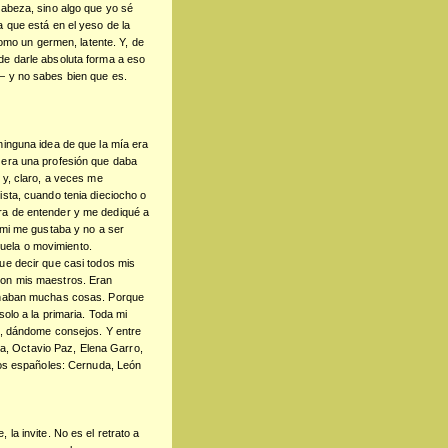
cabeza, sino algo que yo sé
 que está en el yeso de la
como un germen, latente. Y, de
de darle absoluta forma a eso
— y no sabes bien que es.
ninguna idea de que la mía era
 era una profesión que daba
 y, claro, a veces me
sta, cuando tenia dieciocho o
ra de entender y me dediqué a
 mi me gustaba y no a ser
scuela o movimiento.
ue decir que casi todos mis
ron mis maestros. Eran
señaban muchas cosas. Porque
solo a la primaria. Toda mi
s, dándome consejos. Y entre
ova, Octavio Paz, Elena Garro,
los españoles: Cernuda, León
la invite. No es el retrato a