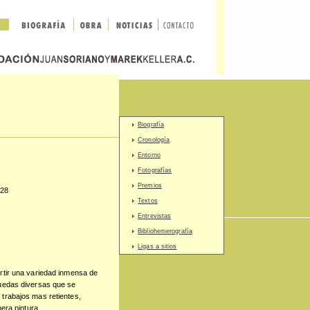
Biografía
Cronología
Entorno
Fotografías
Premios
 28
Textos
Entrevistas
Bibliohemerografía
Ligas a sitios
rtir una variedad inmensa de
quedas diversas que se
trabajos mas retientes,
era pintura.