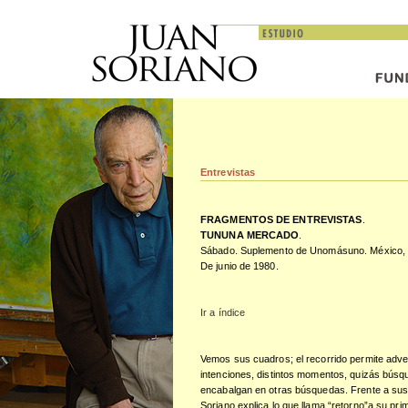
Entrevistas
FRAGMENTOS DE ENTREVISTAS
.
TUNUNA MERCADO
.
Sábado. Suplemento de Unomásuno. México,
De junio de 1980.
Ir a índice
Vemos sus cuadros; el recorrido permite adve
intenciones, distintos momentos, quizás bús
encabalgan en otras búsquedas. Frente a sus 
Soriano explica lo que llama “retorno”a su prim