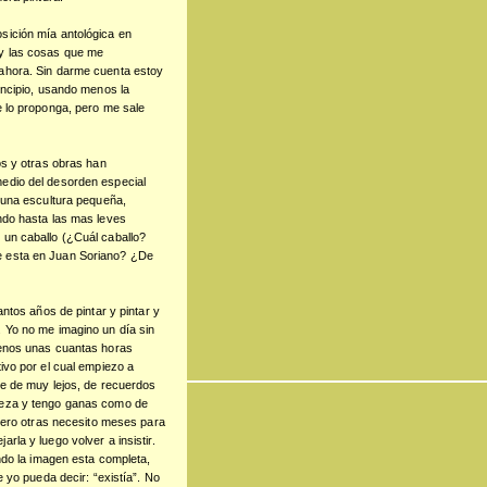
sición mía antológica en
 y las cosas que me
 ahora. Sin darme cuenta estoy
rincipio, usando menos la
e lo proponga, pero me sale
os y otras obras han
edio del desorden especial
, una escultura pequeña,
ndo hasta las mas leves
 un caballo (¿Cuál caballo?
e esta en Juan Soriano? ¿De
antos años de pintar y pintar y
. Yo no me imagino un día sin
menos unas cuantas horas
ivo por el cual empiezo a
ne de muy lejos, de recuerdos
beza y tengo ganas como de
 pero otras necesito meses para
rla y luego volver a insistir.
ando la imagen esta completa,
e yo pueda decir: “existía”. No