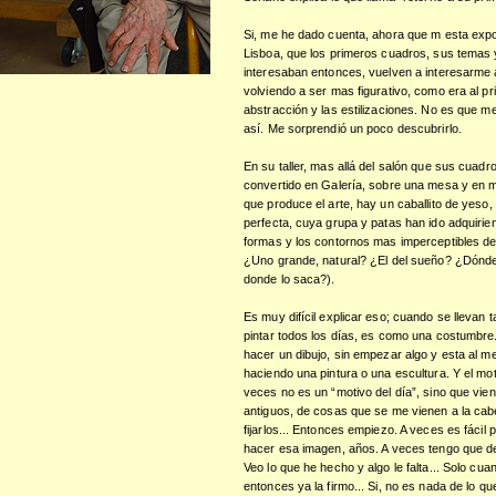
Si, me he dado cuenta, ahora que m esta expo
Lisboa, que los primeros cuadros, sus temas
interesaban entonces, vuelven a interesarme
volviendo a ser mas figurativo, como era al p
abstracción y las estilizaciones. No es que m
así. Me sorprendió un poco descubrirlo.
En su taller, mas allá del salón que sus cuadr
convertido en Galería, sobre una mesa y en m
que produce el arte, hay un caballito de yeso
perfecta, cuya grupa y patas han ido adquirie
formas y los contornos mas imperceptibles de
¿Uno grande, natural? ¿El del sueño? ¿Dónd
donde lo saca?).
Es muy difícil explicar eso; cuando se llevan t
pintar todos los días, es como una costumbre
hacer un dibujo, sin empezar algo y esta al 
haciendo una pintura o una escultura. Y el mot
veces no es un “motivo del día”, sino que vie
antiguos, de cosas que se me vienen a la ca
fijarlos... Entonces empiezo. A veces es fácil
hacer esa imagen, años. A veces tengo que deja
Veo lo que he hecho y algo le falta... Solo cu
entonces ya la firmo... Si, no es nada de lo qu